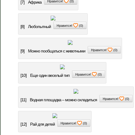
Нравится!
(
0
)
[7]
Африка
Нравится!
(
0
)
[8]
Любопытный
Нравится!
(
0
)
[9]
Можно пообщаться с животными
Нравится!
(
0
)
[10]
Еще один веселый тип
Нравится!
(
0
)
[11]
Водная площадка – можно охладиться
Нравится!
(
0
)
[12]
Рай для детей