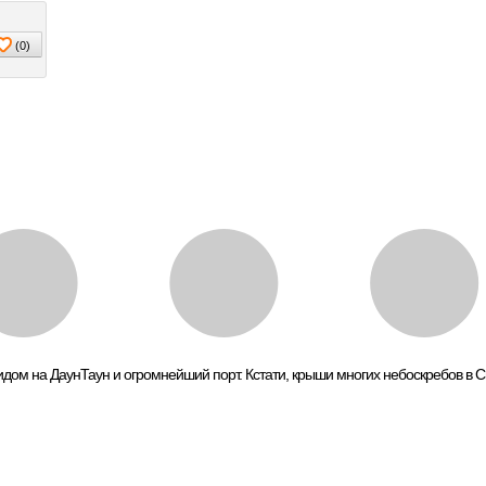
(
0
)
идом на ДаунТаун и огромнейший порт. Кстати, крыши многих небоскребов в 