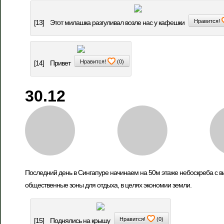
Нравится!
[13]
Этот милашка разгуливал возле нас у кафешки
Нравится!
(
0
)
[14]
Привет
30.12
Последний день в Сингапуре начинаем на 50м этаже небоскреба с в
общественные зоны для отдыха, в целях экономии земли.
Нравится!
(
0
)
[15]
Поднялись на крышу