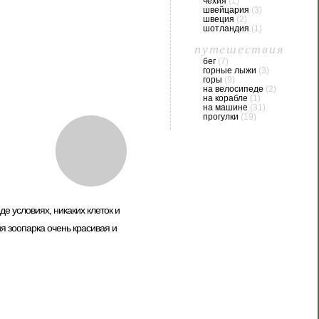
чехия
(1)
швейцария
(3)
швеция
(2)
шотландия
(1)
путешествия
бег
(7)
горные лыжи
(3)
горы
(9)
на велосипеде
(2)
на корабле
(1)
на машине
(31)
прогулки
(19)
е условиях, никаких клеток и
я зоопарка очень красивая и