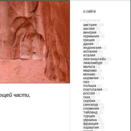
о сайте
страны
австрия
(10)
англия
(2)
венгрия
(1)
германия
(3)
греция
(4)
дания
(1)
индонезия
(1)
испания
(6)
италия
(11)
лихтенштейн
(1)
люксембург
(1)
мальта
(1)
марокко
(1)
монако
(2)
норвегия
(1)
оаэ
(1)
польша
(1)
португалия
(1)
россия
(2)
ющей части,
сша
(5)
сербия
(1)
сингапур
(1)
словения
(2)
тайланд
(1)
турция
(1)
украина
(1)
франция
(4)
хорватия
(1)