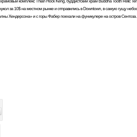
рамовый комплекс Thian Hock Keng, буддистский храм Buddha Tooth Relic Te
 кукол за 10$ на местном рынке и отправились в Downtown, в самую гущу небо
олны Хендерсона» и с горы Фабер поехали на фуникулере на остров Сентоза.