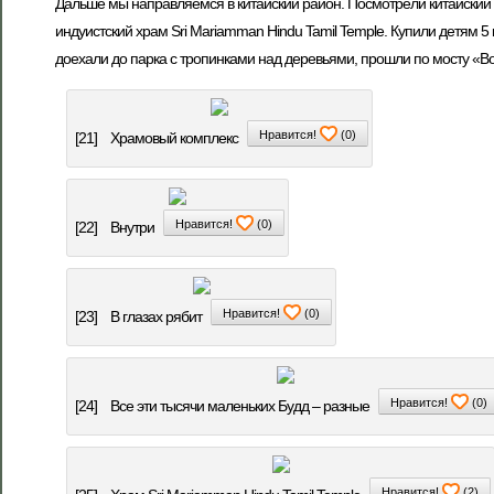
Дальше мы направляемся в китайский район. Посмотрели китайский х
индуистский храм Sri Mariamman Hindu Tamil Temple. Купили детям 5
доехали до парка с тропинками над деревьями, прошли по мосту «В
Нравится!
(
0
)
[21]
Храмовый комплекс
Нравится!
(
0
)
[22]
Внутри
Нравится!
(
0
)
[23]
В глазах рябит
Нравится!
(
0
)
[24]
Все эти тысячи маленьких Будд – разные
Нравится!
(
2
)