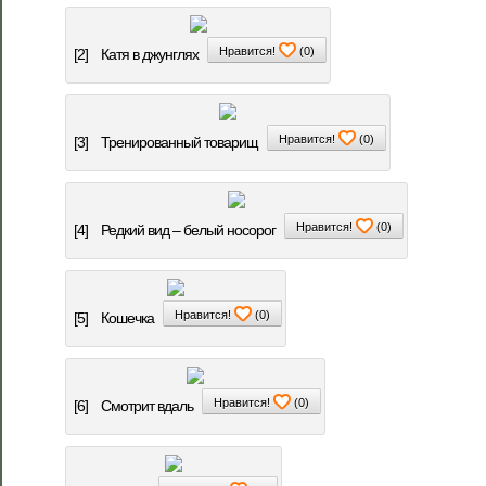
Нравится!
(
0
)
[2]
Катя в джунглях
Нравится!
(
0
)
[3]
Тренированный товарищ
Нравится!
(
0
)
[4]
Редкий вид – белый носорог
Нравится!
(
0
)
[5]
Кошечка
Нравится!
(
0
)
[6]
Смотрит вдаль