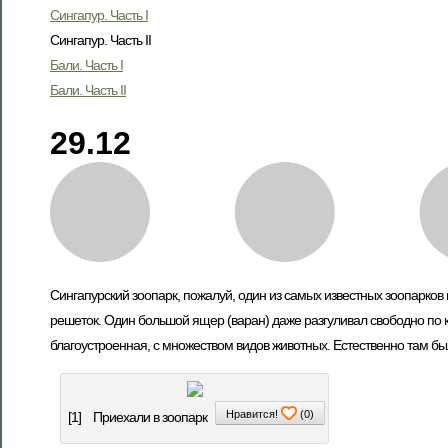
Сингапур. Часть I
Сингапур. Часть II
Бали. Часть I
Бали. Часть II
29.12
Сингапурский зоопарк, пожалуй, один из самых известных зоопарков 
решеток. Один большой ящер (варан) даже разгуливал свободно по ка
благоустроенная, с множеством видов животных. Естественно там бы
Нравится!
(
0
)
[1]
Приехали в зоопарк