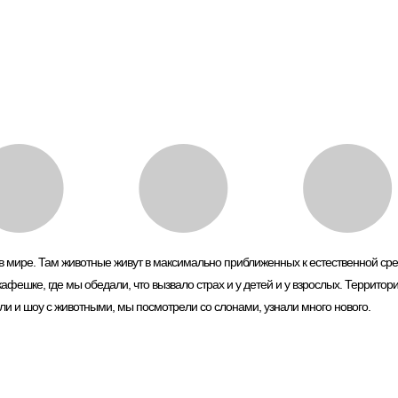
в мире. Там животные живут в максимально приближенных к естественной сред
фешке, где мы обедали, что вызвало страх и у детей и у взрослых. Территори
ли и шоу с животными, мы посмотрели со слонами, узнали много нового.