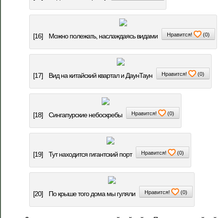
Нравится!
(
0
)
[16]
Можно полежать, наслаждаясь видами
Нравится!
(
0
)
[17]
Вид на китайский квартал и ДаунТаун
Нравится!
(
0
)
[18]
Сингапурские небоскребы
Нравится!
(
0
)
[19]
Тут находится гигантский порт
Нравится!
(
0
)
[20]
По крыше того дома мы гуляли