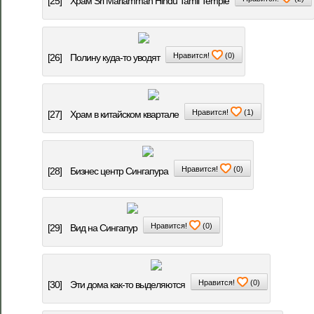
[25]
Храм Sri Mariamman Hindu Tamil Temple
Нравится!
(
0
)
[26]
Полину куда-то уводят
Нравится!
(
1
)
[27]
Храм в китайском квартале
Нравится!
(
0
)
[28]
Бизнес центр Сингапура
Нравится!
(
0
)
[29]
Вид на Сингапур
Нравится!
(
0
)
[30]
Эти дома как-то выделяются