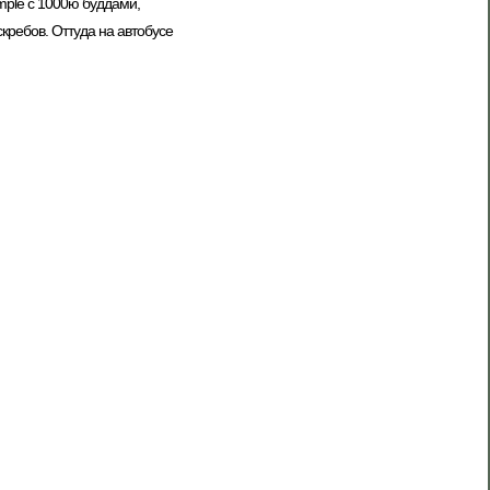
mple с 1000ю буддами,
скребов. Оттуда на автобусе