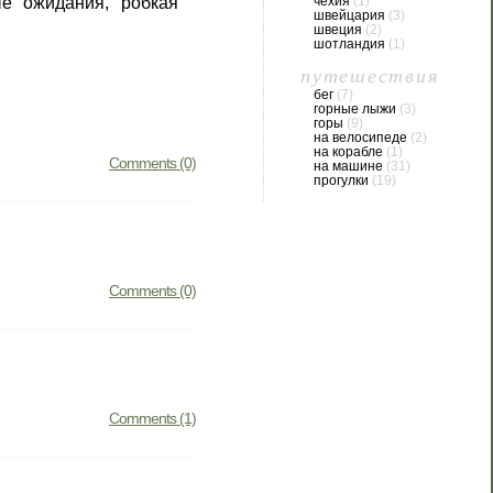
чехия
(1)
е ожидания, робкая
швейцария
(3)
швеция
(2)
шотландия
(1)
путешествия
бег
(7)
горные лыжи
(3)
горы
(9)
на велосипеде
(2)
на корабле
(1)
Comments (0)
на машине
(31)
прогулки
(19)
Comments (0)
Comments (1)