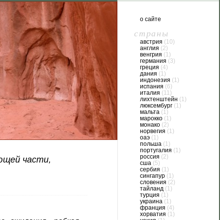
о сайте
страны
австрия
(10)
англия
(2)
венгрия
(1)
германия
(3)
греция
(4)
дания
(1)
индонезия
(1)
испания
(6)
италия
(11)
лихтенштейн
(1)
люксембург
(1)
мальта
(1)
марокко
(1)
монако
(2)
норвегия
(1)
оаэ
(1)
польша
(1)
португалия
(1)
россия
(2)
ющей части,
сша
(5)
сербия
(1)
сингапур
(1)
словения
(2)
тайланд
(1)
турция
(1)
украина
(1)
франция
(4)
хорватия
(1)