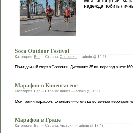
Мой четвертый мара
надежда побить личн
Soca Outdoor Festival
Категория:
Бег
— Страна:
Словения
— admin @ 14:27
Прикидочный старт в Словении. Дистанция 35 км, перепад высот 1600
Марафон в Копенгагене
Категория:
Бег
— Страна:
Дания
— admin @ 18:21
Мой третий марафон. Копенгаген – очень качественное мероприятие
Марафон в Граце
Категория:
Бег
— Страна:
Австрия
— admin @ 17:43