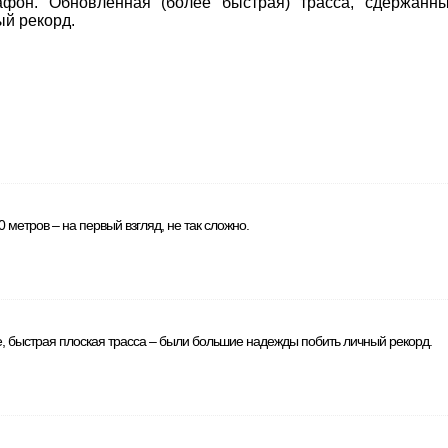
фон. Обновлённая (более быстрая) трасса, сдержанны
ый рекорд.
 метров – на первый взгляд, не так сложно.
, быстрая плоская трасса – были большие надежды побить личный рекорд.