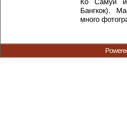
Ко Самуи и
Бангкок). М
много фотогр
Powere