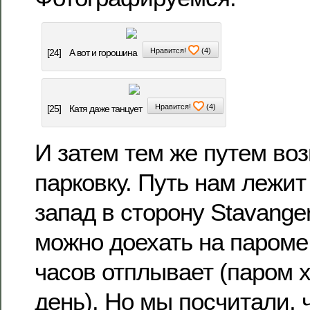
Нравится!
(
4
)
[24]
А вот и горошина
Нравится!
(
4
)
[25]
Катя даже танцует
И затем тем же путем во
парковку. Путь нам лежи
запад в сторону Stavange
можно доехать на пароме. 
часов отплывает (паром х
день). Но мы посчитали, 