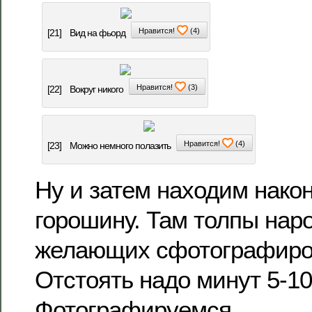
Нравится!
(
4
)
[21]
Вид на фьорд
Нравится!
(
3
)
[22]
Вокруг никого
Нравится!
(
4
)
[23]
Можно немного полазить
Ну и затем находим нако
горошину. Там толпы наро
желающих сфотографиро
Отстоять надо минут 5-10
Фотографируемся.