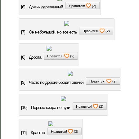
Нравится!
(
2
)
[6]
Домик деревянный
Нравится!
(
2
)
[7]
Он небольшой, но все есть
Нравится!
(
2
)
[8]
Дорога
Нравится!
(
2
)
[9]
Часто по дороге бродят овечки
Нравится!
(
2
)
[10]
Первые озера по пути
Нравится!
(
3
)
[11]
Красота