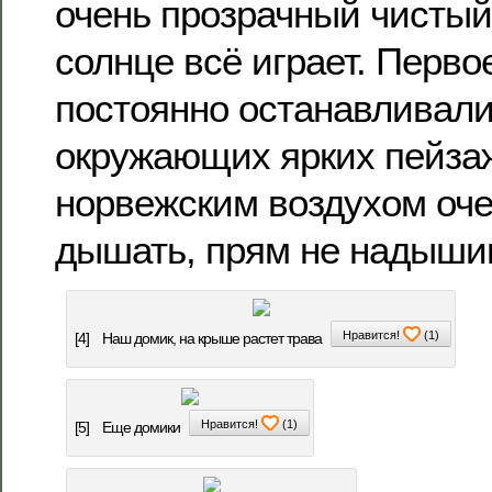
очень прозрачный чистый 
солнце всё играет. Перв
постоянно останавливали
окружающих ярких пейза
норвежским воздухом оче
дышать, прям не надыши
Нравится!
(
1
)
[4]
Наш домик, на крыше растет трава
Нравится!
(
1
)
[5]
Еще домики