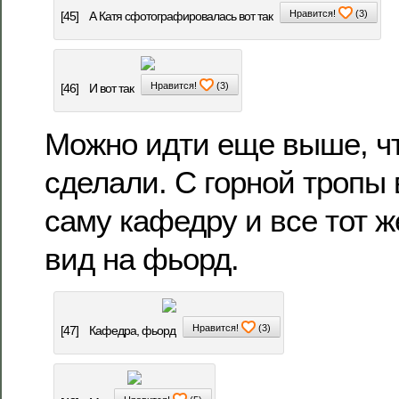
Нравится!
(
3
)
[45]
А Катя сфотографировалась вот так
Нравится!
(
3
)
[46]
И вот так
Можно идти еще выше, чт
сделали. С горной тропы 
саму кафедру и все тот 
вид на фьорд.
Нравится!
(
3
)
[47]
Кафедра, фьорд