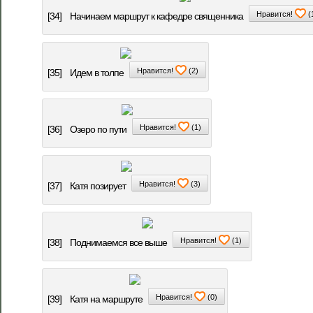
Нравится!
(
[34]
Начинаем маршрут к кафедре священника
Нравится!
(
2
)
[35]
Идем в толпе
Нравится!
(
1
)
[36]
Озеро по пути
Нравится!
(
3
)
[37]
Катя позирует
Нравится!
(
1
)
[38]
Поднимаемся все выше
Нравится!
(
0
)
[39]
Катя на маршруте