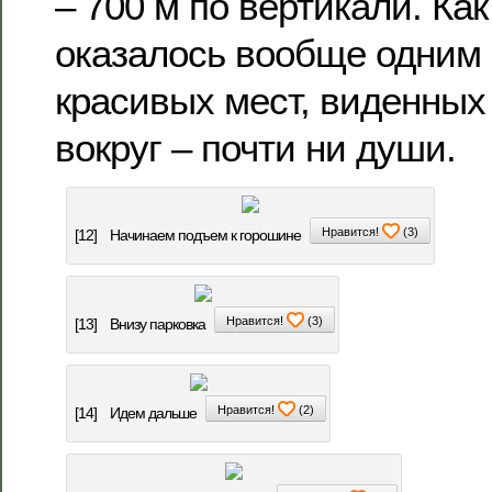
– 700 м по вертикали. Как
оказалось вообще одним
красивых мест, виденных
вокруг – почти ни души.
Нравится!
(
3
)
[12]
Начинаем подъем к горошине
Нравится!
(
3
)
[13]
Внизу парковка
Нравится!
(
2
)
[14]
Идем дальше