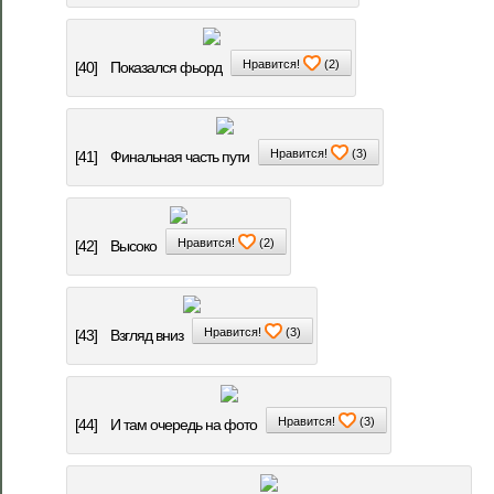
Нравится!
(
2
)
[40]
Показался фьорд
Нравится!
(
3
)
[41]
Финальная часть пути
Нравится!
(
2
)
[42]
Высоко
Нравится!
(
3
)
[43]
Взгляд вниз
Нравится!
(
3
)
[44]
И там очередь на фото