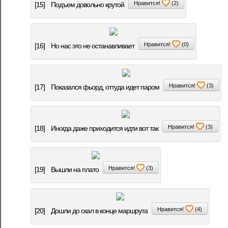
Нравится!
(
2
)
[15]
Подъем довольно крутой
Нравится!
(
0
)
[16]
Но нас это не останавливает
Нравится!
(
3
)
[17]
Показался фьорд, оттуда идет паром
Нравится!
(
3
)
[18]
Иногда даже приходится идти вот так
Нравится!
(
3
)
[19]
Вышли на плато
Нравится!
(
4
)
[20]
Дошли до скал в конце маршрута