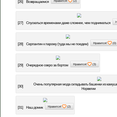
Нравится!
(
2
)
[26]
Возвращаемся
Н
[27]
Спускаться временами даже сложнее, чем подниматься
Нравится!
(
0
)
[28]
Серпантин к парому (туда мы не поедем)
Нравится!
(
3
)
[29]
Очередное озеро за бортом
Очень популярная мода складывать башенки из камушк
[30]
Норвегии
Нравится!
(
2
)
[31]
Наш домик