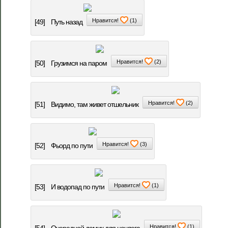
Нравится!
(
1
)
[49]
Путь назад
Нравится!
(
2
)
[50]
Грузимся на паром
Нравится!
(
2
)
[51]
Видимо, там живет отшельник
Нравится!
(
3
)
[52]
Фьорд по пути
Нравится!
(
1
)
[53]
И водопад по пути
Нравится!
(
1
)
[54]
Очередной домик для ночлега