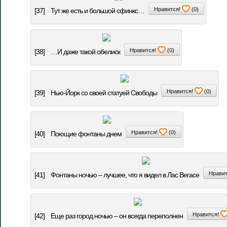
Нравится!
(
0
)
[37]
Тут же есть и большой сфинкс…
Нравится!
(
0
)
[38]
…И даже такой обелиск
Нравится!
(
0
)
[39]
Нью-Йорк со своей статуей Свободы
Нравится!
(
0
)
[40]
Поющие фонтаны днем
Нравит
[41]
Фонтаны ночью – лучшее, что я видел в Лас Вегасе
Нравится!
[42]
Еще раз город ночью – он всегда переполнен