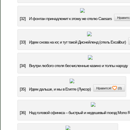
Нравитс
[32]
И фонтан принадлежит к этому же отелю Caesars
[33]
Идем снова на юг, и тут такой Диснейленд (отель Excalibur)
[34]
Внутри любого отеля бесчисленные казино и толпы народу
Нравится!
(
0
)
[35]
Идем дальше, и мы в Египте (Луксор)
[36]
Над головой сфинкса – быстрый и недешевый поезд Mono Ra