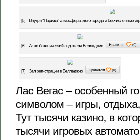
[5]
Внутри “Парижа” атмосфера этого города и бесчисленные иг
Нравится!
(
0
)
[6]
А это ботанический сад отеля Белладжио
Нравится!
(
0
)
[7]
Зал регистрации в Белладжио
Лас Вегас – особенный го
символом – игры, отдыха,
Тут тысячи казино, в кот
тысячи игровых автоматов