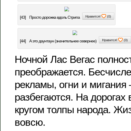
Нравится!
(
0
)
[43]
Просто дорожка вдоль Стрипа
Нравится!
(
0
)
[44]
А это даунтаун (значительнее севернее)
Ночной Лас Вегас полнос
преображается. Бесчисл
рекламы, огни и мигания 
разбегаются. На дорогах 
кругом толпы народа. Жиз
вовсю.