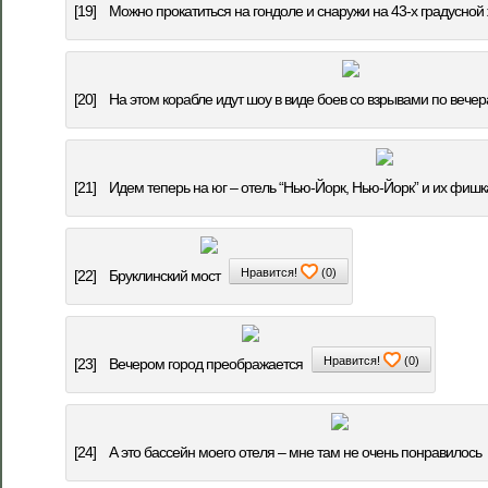
[19]
Можно прокатиться на гондоле и снаружи на 43-х градусной
[20]
На этом корабле идут шоу в виде боев со взрывами по вече
[21]
Идем теперь на юг – отель “Нью-Йорк, Нью-Йорк” и их фишк
Нравится!
(
0
)
[22]
Бруклинский мост
Нравится!
(
0
)
[23]
Вечером город преображается
[24]
А это бассейн моего отеля – мне там не очень понравилось