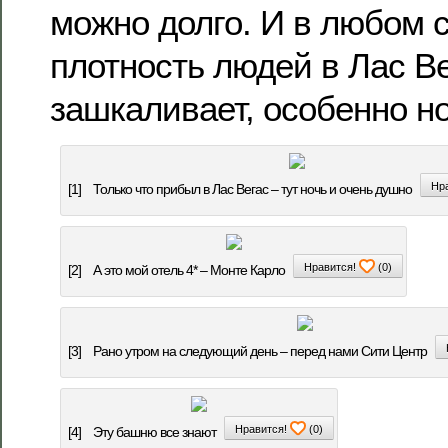
можно долго. И в любом 
плотность людей в Лас В
зашкаливает, особенно н
Нр
[1]
Только что прибыл в Лас Вегас – тут ночь и очень душно
Нравится!
(
0
)
[2]
А это мой отель 4* – Монте Карло
[3]
Рано утром на следующий день – перед нами Сити Центр
Нравится!
(
0
)
[4]
Эту башню все знают