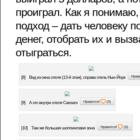
проиграл. Как я понимаю,
подход – дать человеку п
денег, отобрать их и выз
отыграться.
Нрав
[8]
Вид из окна отеля (13-й этаж), справа отель Нью-Йорк
Нравится!
(
0
)
[9]
А это внутри отеля Caesars
Нравится!
(
0
)
[10]
Там же большая шоппинговая зона