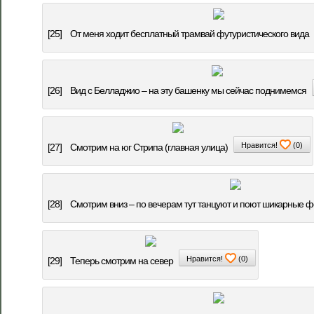
[25]
От меня ходит бесплатный трамвай футуристического вида
[26]
Вид с Белладжио – на эту башенку мы сейчас поднимемся
Нравится!
(
0
)
[27]
Смотрим на юг Стрипа (главная улица)
[28]
Смотрим вниз – по вечерам тут танцуют и поют шикарные 
Нравится!
(
0
)
[29]
Теперь смотрим на север