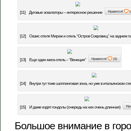
Нравится!
(
[11]
Дуговые эскалаторы – интересное решение
[12]
Оазис отеля Мираж и отель “Остров Сокровищ” на заднем п
Нравится!
(
0
)
[13]
Еще один мега-отель – “Венеция”
[14]
Внутри тут тоже шоппинговая зона, но уже в итальянском ст
Нр
[15]
И даже ездят гондолы (очередь на них очень длинная)
Большое внимание в гор