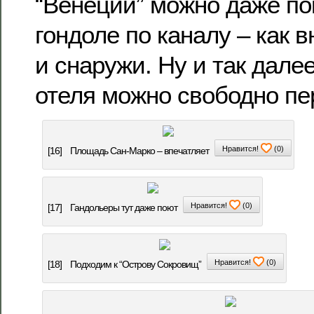
“Венеции” можно даже по
гондоле по каналу – как в
и снаружи. Ну и так дале
отеля можно свободно п
Нравится!
(
0
)
[16]
Площадь Сан-Марко – впечатляет
Нравится!
(
0
)
[17]
Гандольеры тут даже поют
Нравится!
(
0
)
[18]
Подходим к “Острову Сокровищ”