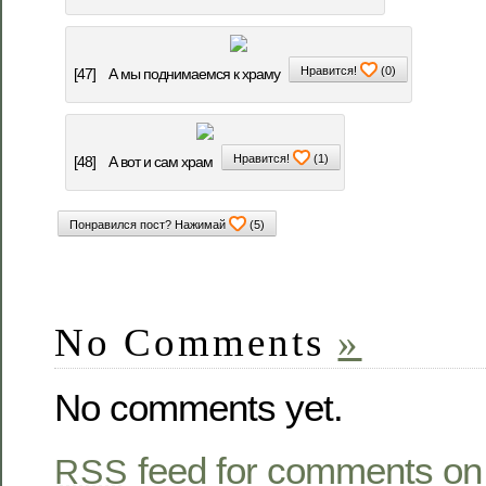
Нравится!
(
0
)
[47]
А мы поднимаемся к храму
Нравится!
(
1
)
[48]
А вот и сам храм
Понравился пост? Нажимай
(
5
)
No Comments
»
No comments yet.
feed for comments on 
RSS