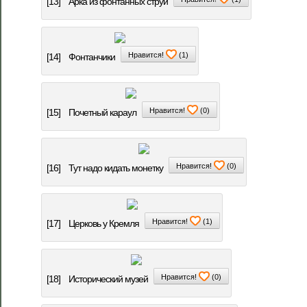
[13]
Арка из фонтанных струй
Нравится!
(
1
)
[14]
Фонтанчики
Нравится!
(
0
)
[15]
Почетный караул
Нравится!
(
0
)
[16]
Тут надо кидать монетку
Нравится!
(
1
)
[17]
Церковь у Кремля
Нравится!
(
0
)
[18]
Исторический музей