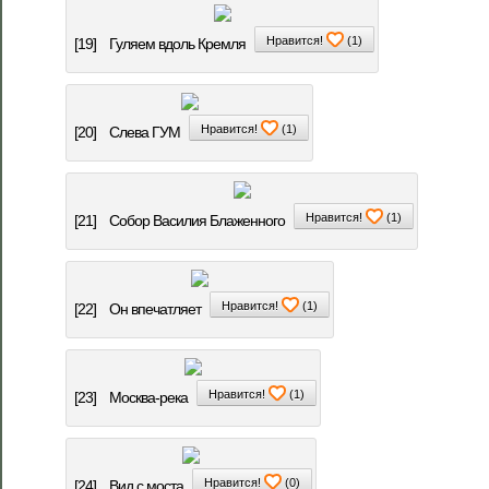
Нравится!
(
1
)
[19]
Гуляем вдоль Кремля
Нравится!
(
1
)
[20]
Слева ГУМ
Нравится!
(
1
)
[21]
Собор Василия Блаженного
Нравится!
(
1
)
[22]
Он впечатляет
Нравится!
(
1
)
[23]
Москва-река
Нравится!
(
0
)
[24]
Вид с моста