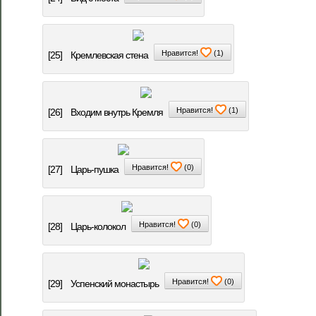
Нравится!
(
1
)
[25]
Кремлевская стена
Нравится!
(
1
)
[26]
Входим внутрь Кремля
Нравится!
(
0
)
[27]
Царь-пушка
Нравится!
(
0
)
[28]
Царь-колокол
Нравится!
(
0
)
[29]
Успенский монастырь