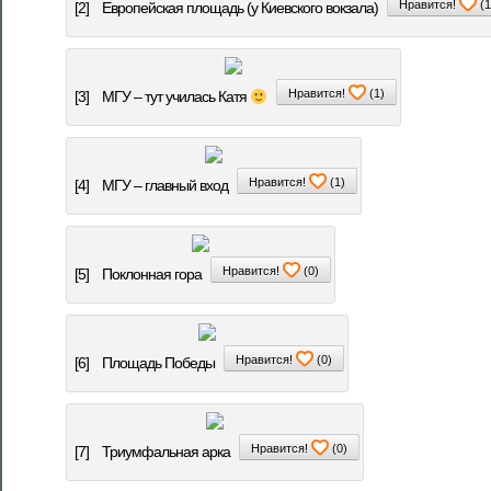
Нравится!
(
1
[2]
Европейская площадь (у Киевского вокзала)
Нравится!
(
1
)
[3]
МГУ – тут училась Катя
Нравится!
(
1
)
[4]
МГУ – главный вход
Нравится!
(
0
)
[5]
Поклонная гора
Нравится!
(
0
)
[6]
Площадь Победы
Нравится!
(
0
)
[7]
Триумфальная арка