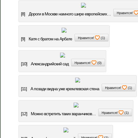
Нравится!
[8]
Дороги в Москве намного шире европейских…
Нравится!
(
1
)
[9]
Катя с братом на Арбате
Нравится!
(
0
)
[10]
Александрийский сад
Нравится!
(
1
)
[11]
А позади видна уже кремлевская стена
Нравится!
(
1
)
[12]
Можно встретить таких варанчиков…
Нравится!
(
1
)