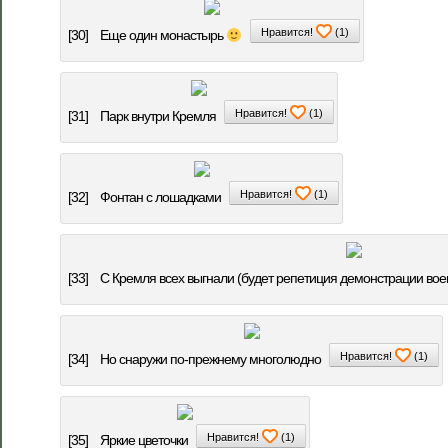
Нравится!
(
1
)
[30]
Еще один монастырь
Нравится!
(
1
)
[31]
Парк внутри Кремля
Нравится!
(
1
)
[32]
Фонтан с лошадками
[33]
С Кремля всех выгнали (будет репетиция демонстрации вое
Нравится!
(
1
)
[34]
Но снаружи по-прежнему многолюдно
Нравится!
(
1
)
[35]
Яркие цветочки