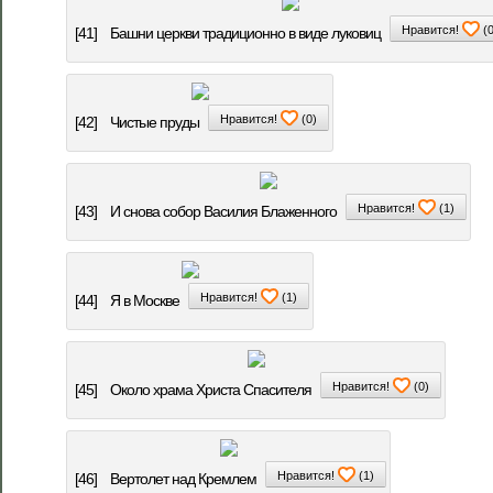
Нравится!
(
[41]
Башни церкви традиционно в виде луковиц
Нравится!
(
0
)
[42]
Чистые пруды
Нравится!
(
1
)
[43]
И снова собор Василия Блаженного
Нравится!
(
1
)
[44]
Я в Москве
Нравится!
(
0
)
[45]
Около храма Христа Спасителя
Нравится!
(
1
)
[46]
Вертолет над Кремлем