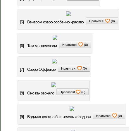
Нравится!
(
0
)
[5]
Вечером озеро особенно красиво
Нравится!
(
0
)
[6]
Там мы ночевали
Нравится!
(
0
)
[7]
Озеро Оффензе
Нравится!
(
0
)
[8]
Оно как зеркало
Нравится!
(
0
)
[9]
Водичка должно быть очень холодная