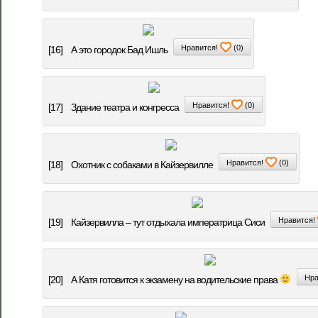
Нравится!
(
0
)
[16]
А это городок Бад Ишль
Нравится!
(
0
)
[17]
Здание театра и конгресса
Нравится!
(
0
)
[18]
Охотник с собаками в Кайзервилле
Нравится!
[19]
Кайзервилла – тут отдыхала императрица Сиси
Нра
[20]
А Катя готовится к экзамену на водительские права