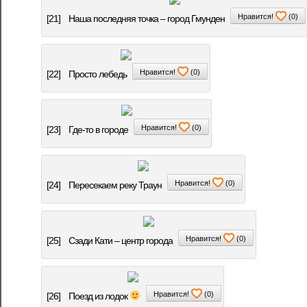
Нравится!
(
0
)
[21]
Наша последняя точка – город Гмунден
Нравится!
(
0
)
[22]
Просто лебедь
Нравится!
(
0
)
[23]
Где-то в городе
Нравится!
(
0
)
[24]
Пересекаем реку Траун
Нравится!
(
0
)
[25]
Сзади Кати – центр города
Нравится!
(
0
)
[26]
Поезд из лодок