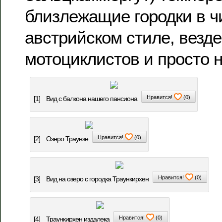
близлежащие городки в ч
австрийском стиле, везде
мотоциклистов и просто
Нравится!
(
0
)
[1]
Вид с балкона нашего пансиона
Нравится!
(
0
)
[2]
Озеро Траунзе
Нравится!
(
0
)
[3]
Вид на озеро с городка Траункирхен
Нравится!
(
0
)
[4]
Траункирхен издалека