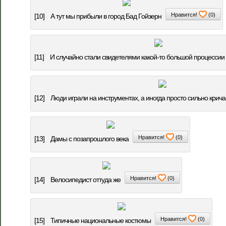
Нравится!
(
0
)
[10]
А тут мы прибыли в город Бад Гойзерн
[11]
И случайно стали свидетелями какой-то большой процессии
[12]
Люди играли на инструментах, а иногда просто сильно крич
Нравится!
(
0
)
[13]
Дамы с позапрошлого века
Нравится!
(
0
)
[14]
Велосипедист оттуда же
Нравится!
(
0
)
[15]
Типичные национальные костюмы