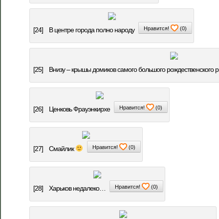
Нравится!
(
0
)
[24]
В центре города полно народу
[25]
Внизу – крышы домиков самого большого рождественского р
Нравится!
(
0
)
[26]
Ценковь Фрауэнкирхе
Нравится!
(
0
)
[27]
Смайлик
Нравится!
(
0
)
[28]
Харьков недалеко…