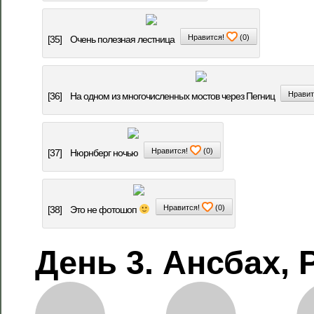
Нравится!
(
0
)
[35]
Очень полезная лестница
Нравит
[36]
На одном из многочисленных мостов через Пегниц
Нравится!
(
0
)
[37]
Нюрнберг ночью
Нравится!
(
0
)
[38]
Это не фотошоп
День 3. Ансбах, 