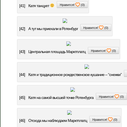
Нравится!
(
0
)
[41]
Катя танцует
Нравится!
(
0
)
[42]
А тут мы приехали в Ротенбург
Нравится!
(
0
)
[43]
Центральная площадь Марктплатц
[44]
Катя и традиционное рождественское кушание – “снежки”
Нравится!
(
0
)
[45]
Катя на самой высшей точке Ротенбурга
Нравится!
(
0
)
[46]
Отсюда мы наблюдаем Марктплатц