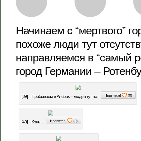
Начинаем с “мертвого” го
похоже люди тут отсутств
направляемся в “самый р
город Германии – Ротенбу
Нравится!
(
0
)
[39]
Прибываем в Ансбах – людей тут нет
Нравится!
(
0
)
[40]
Конь…