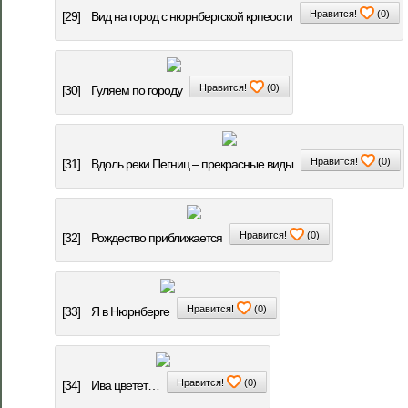
Нравится!
(
0
)
[29]
Вид на город с нюрнбергской крпеости
Нравится!
(
0
)
[30]
Гуляем по городу
Нравится!
(
0
)
[31]
Вдоль реки Пегниц – прекрасные виды
Нравится!
(
0
)
[32]
Рождество приближается
Нравится!
(
0
)
[33]
Я в Нюрнберге
Нравится!
(
0
)
[34]
Ива цветет…