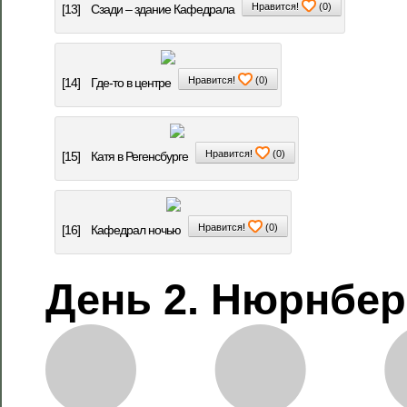
Нравится!
(
0
)
[13]
Сзади – здание Кафедрала
Нравится!
(
0
)
[14]
Где-то в центре
Нравится!
(
0
)
[15]
Катя в Регенсбурге
Нравится!
(
0
)
[16]
Кафедрал ночью
День 2. Нюрнбер