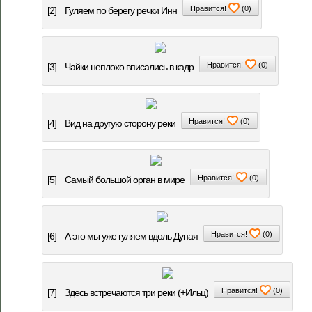
Нравится!
(
0
)
[2]
Гуляем по берегу речки Инн
Нравится!
(
0
)
[3]
Чайки неплохо вписались в кадр
Нравится!
(
0
)
[4]
Вид на другую сторону реки
Нравится!
(
0
)
[5]
Самый большой орган в мире
Нравится!
(
0
)
[6]
А это мы уже гуляем вдоль Дуная
Нравится!
(
0
)
[7]
Здесь встречаются три реки (+Ильц)