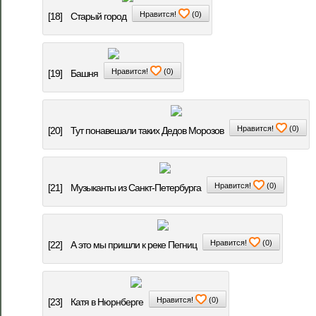
Нравится!
(
0
)
[18]
Старый город
Нравится!
(
0
)
[19]
Башня
Нравится!
(
0
)
[20]
Тут понавешали таких Дедов Морозов
Нравится!
(
0
)
[21]
Музыканты из Санкт-Петербурга
Нравится!
(
0
)
[22]
А это мы пришли к реке Пегниц
Нравится!
(
0
)
[23]
Катя в Нюрнберге