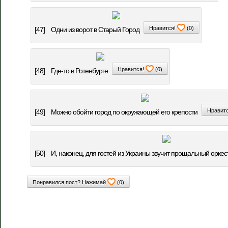
Нравится!
(
0
)
[47]
Одни из ворот в Старый Город
Нравится!
(
0
)
[48]
Где-то в Ротенбурге
Нравитс
[49]
Можно обойти город по окружающей его крепости
[50]
И, наконец, для гостей из Украины звучит прощальный орке
Понравился пост? Нажимай
(
0
)