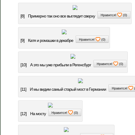
Нравится!
(
0
)
[8]
Примерно так оно все выглядит сверху
Нравится!
(
0
)
[9]
Катя и ромашки в декабре
Нравится!
(
0
)
[10]
А это мы уже прибыли в Регенсбург
Нравится!
[11]
И мы видим самый старый мост в Германии
Нравится!
(
0
)
[12]
На мосту