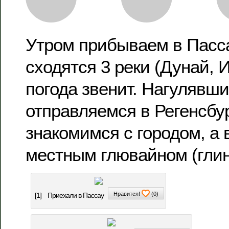
Утром прибываем в Пассау
сходятся 3 реки (Дунай, И
погода звенит. Нагулявши
отправляемся в Регенсбур
знакомимся с городом, а 
местным глювайном (глин
Нравится!
(
0
)
[1]
Приехали в Пассау