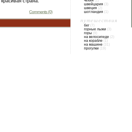
чехия
(1)
 красивая страна.
швейцария
(3)
швеция
(2)
Comments (0)
шотландия
(1)
путешествия
бег
(7)
горные лыжи
(3)
горы
(9)
на велосипеде
(2)
на корабле
(1)
на машине
(31)
прогулки
(19)