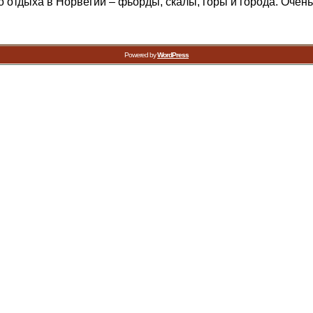
о отдыха в Норвегии – фьорды, скалы, горы и города. Очень
Powered by
WordPress