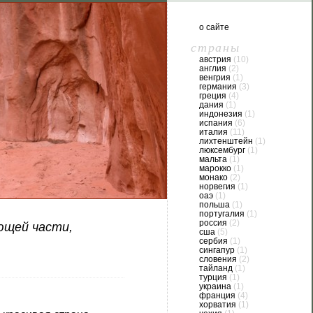
о сайте
страны
австрия
(10)
англия
(2)
венгрия
(1)
германия
(3)
греция
(4)
дания
(1)
индонезия
(1)
испания
(6)
италия
(11)
лихтенштейн
(1)
люксембург
(1)
мальта
(1)
марокко
(1)
монако
(2)
норвегия
(1)
оаэ
(1)
польша
(1)
португалия
(1)
россия
(2)
ющей части,
сша
(5)
сербия
(1)
сингапур
(1)
словения
(2)
тайланд
(1)
турция
(1)
украина
(1)
франция
(4)
хорватия
(1)