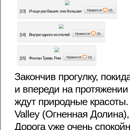
Нравится!
(
0
)
[13]
И еще раз башня, она большая
Нравится!
(
0
)
[14]
Внутри одного из отелей
Нравится!
(
0
)
[15]
Фонтан Треви, Рим
Закончив прогулку, покид
и впереди на протяжении
ждут природные красоты. 
Valley (Огненная Долина),
Дорога уже очень спокойн