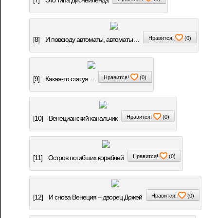
[7]
Это типа Диснейленда
Нравится!
(
0
)
[8]
И повсюду автоматы, автоматы…
Нравится!
(
0
)
[9]
Какая-то статуя…
Нравится!
(
0
)
[10]
Венецианский канальчик
Нравится!
(
0
)
[11]
Остров погибших кораблей
Нравится!
(
0
)
[12]
И снова Венеция – дворец Дожей