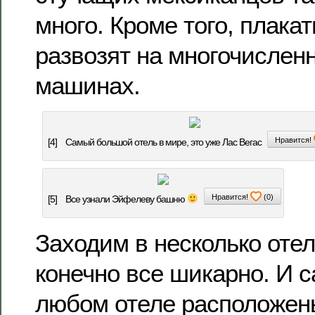
много. Кроме того, плакат
развозят на многочислен
машинах.
Нравится!
[4]
Самый большой отель в мире, это уже Лас Вегас
Нравится!
(
0
)
[5]
Все узнали Эйфелеву башню
Заходим в несколько отел
конечно все шикарно. И с
любом отеле расположен