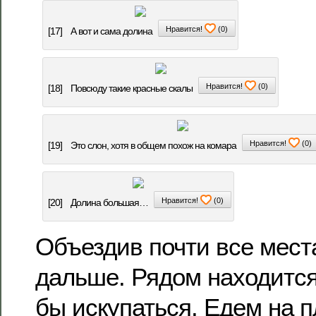
Нравится!
(
0
)
[17]
А вот и сама долина
Нравится!
(
0
)
[18]
Повсюду такие красные скалы
Нравится!
(
0
)
[19]
Это слон, хотя в общем похож на комара
Нравится!
(
0
)
[20]
Долина большая…
Объездив почти все мест
дальше. Рядом находится
бы искупаться. Едем на п