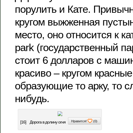
порулить и Кате. Привы
кругом выжженная пусты
место, оно относится к ка
park (государственный па
стоит 6 долларов с машин
красиво – кругом красные
образующие то арку, то с
нибудь.
Нравится!
(
0
)
[16]
Дорога в долину огня