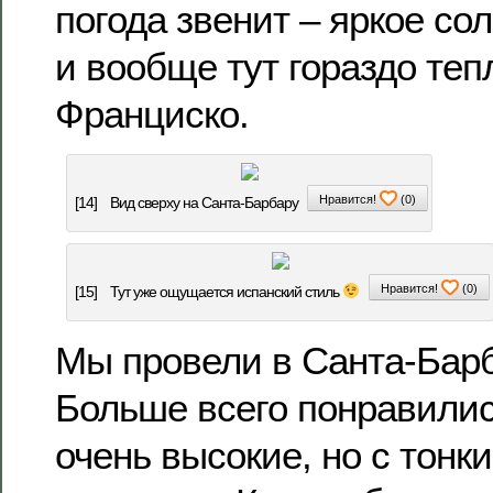
погода звенит – яркое со
и вообще тут гораздо теп
Франциско.
Нравится!
(
0
)
[14]
Вид сверху на Санта-Барбару
Нравится!
(
0
)
[15]
Тут уже ощущается испанский стиль
Мы провели в Санта-Барб
Больше всего понравилис
очень высокие, но с тонк