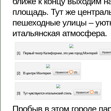
ближе к концу выходим н
площадь. Тут же централ
пешеходные улицы – уютн
итальянская атмосфера.
Нравит
[1]
Первый театр Калифорнии, это уже город Монтерей
Нравится!
(
0
)
[2]
В центре Монтерея
Нравится!
(
0
)
[3]
Тут чувствуется итальянский стиль
Пробыв в этом городе па