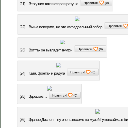
Нравится!
(
0
)
[21]
Это у них такая старая ратуша
Нравится!
[22]
Вы не поверите, но это кафедральный собор
Нравится!
(
0
)
[23]
Вот так он выглядит внутри
Нравится!
(
0
)
[24]
Катя, фонтан и радуга
Нравится!
(
0
)
[25]
Здрасьте…
[26]
Здание Диснея – ну очень похоже на музей Гуггенхайма в Б