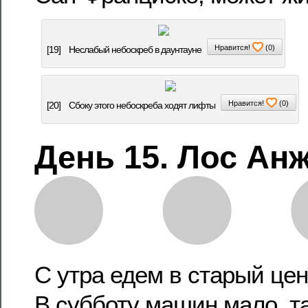
Нравится!
(
0
)
[19]
Неслабый небоскреб в даунтауне
Нравится!
(
0
)
[20]
Сбоку этого небоскреба ходят лифты
День 15. Лос Ан
С утра едем в старый цен
В субботу машин мало, т