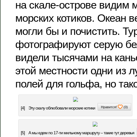
на скале-острове видим 
морских котиков. Океан в
могли бы и почистить. Т
фотографируют серую бел
видели тысячами на кань
этой местности одни из 
полей для гольфа, но так
Нравится!
(
0
)
[4]
Эту скалу облюбовали морские котики
[5]
А мы едем по 17-ти мильному маршруту – такие тут деревья